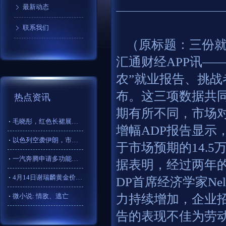
最新动态
联系我们
（原标题：三份
汇通财经APP讯—
农”就业报告、挑
布。这三项数据共
热点资讯
期有所不同，市场对
毛晓彤，红色长裙展现完美迷人曲线，性感妖娆_裙摆_演艺圈_设
增幅ADP报告显示
以色列空袭伊朗，市场高度关注“伊朗反击的速度和规模”
于市场预期的14.5
一汽奔腾申请多功能摄像头自动标定系统及标定方法专利，有效地提
据表明，经过两年
4月14日谢瑞麟黄金价格990元/克
DP首席经济学家Nel
微小说: 情敌、逃亡
力持续增加，企业招
告的表现不佳为劳